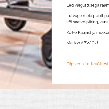
Led valgustusega raame
Tutvuge meie poolt pak
või saatke päring, kuna
Kõike Kaunist ja meeld
Melton ABW OÜ
Täpsemalt ettevõttest