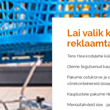
Lai valik
reklaamta
Tere Hea kodulehe kül
Oleme tegutsenud kaub
Pakume ostukorve ja ost
võrekonteinereid,sisse
Kauplustele pakume riiul
Menüütahvleid sise -ja 