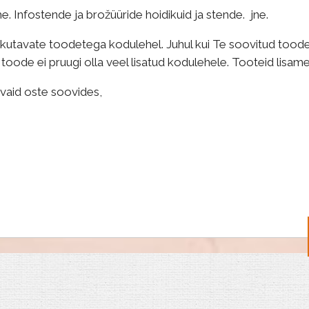
. Infostende ja brožüüride hoidikuid ja stende. jne.
utavate toodetega kodulehel. Juhul kui Te soovitud toodet 
 toode ei pruugi olla veel lisatud kodulehele. Tooteid lisame
ivaid oste soovides,