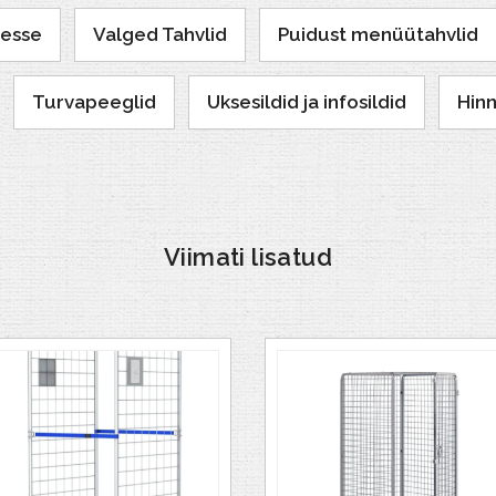
tesse
Valged Tahvlid
Puidust menüütahvlid
Turvapeeglid
Uksesildid ja infosildid
Hinn
Viimati lisatud