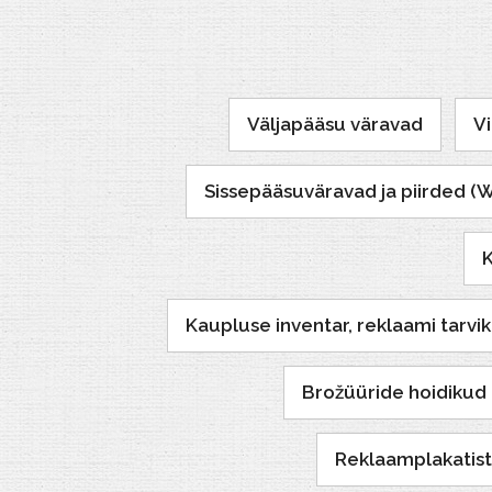
Väljapääsu väravad
Vi
Sissepääsuväravad ja piirded (
K
Kaupluse inventar, reklaami tarvikud
Brožüüride hoidikud
Reklaamplakatist 