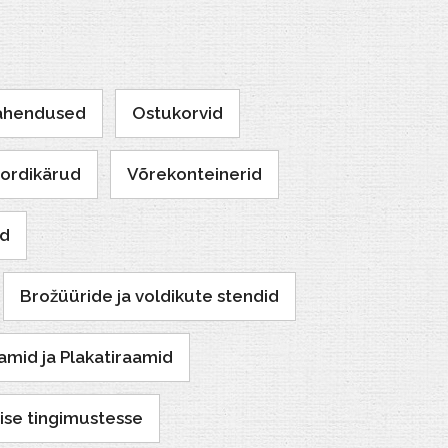
lahendused
Ostukorvid
ordikärud
Võrekonteinerid
id
Brožüüride ja voldikute stendid
amid ja Plakatiraamid
sise tingimustesse