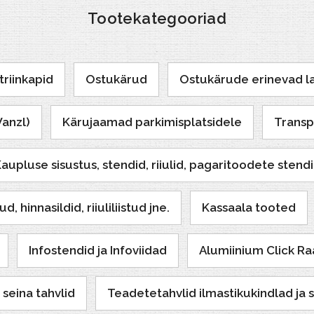
Tootekategooriad
triinkapid
Ostukärud
Ostukärude erinevad 
Wanzl)
Kärujaamad parkimisplatsidele
Transp
aupluse sisustus, stendid, riiulid, pagaritoodete stend
, hinnasildid, riiuliliistud jne.
Kassaala tooted
Infostendid ja Infoviidad
Alumiinium Click Ra
seina tahvlid
Teadetetahvlid ilmastikukindlad ja 