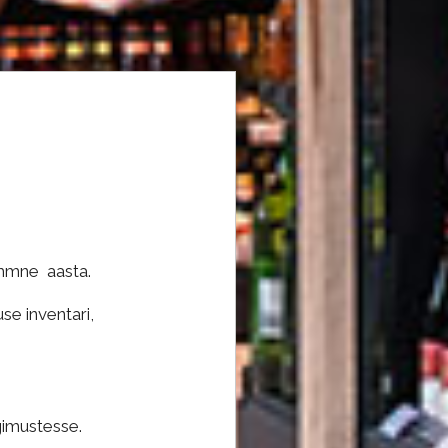
ümmne aasta.
se inventari,
ngimustesse.