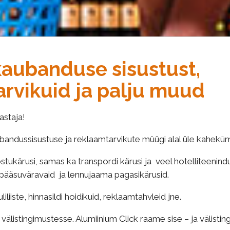
 kaubanduse sisustust,
rvikuid ja palju muud
astaja!
andussisustuse ja reklaamtarvikute müügi alal üle kahek
ukärusi, samas ka transpordi kärusi ja veel hotelliteenindu
pääsuväravaid ja lennujaama pagasikärusid.
iliiste, hinnasildi hoidikuid, reklaamtahvleid jne.
välistingimustesse. Alumiinium Click raame sise – ja välisti