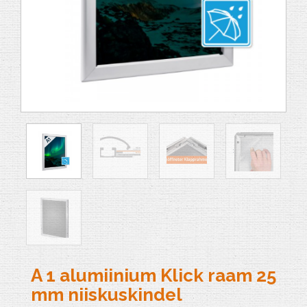
A 1 alumiinium Klick raam 25
mm niiskuskindel