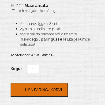
Määramata
A 1 suurus (594 x 841 )
25 mm alumiinium profiil
saate tellida teravate või kumerate
nurkadega (
päringusse
kirjutage kumba
eelistate)
Tootekood:
AK-KLW011G
A
1
alumiinium
Klick
raam
LISA PÄRINGUKORVI
25
mm
niiskuskindel