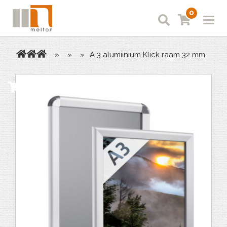
0
»
»
»
A 3 alumiinium Klick raam 32 mm