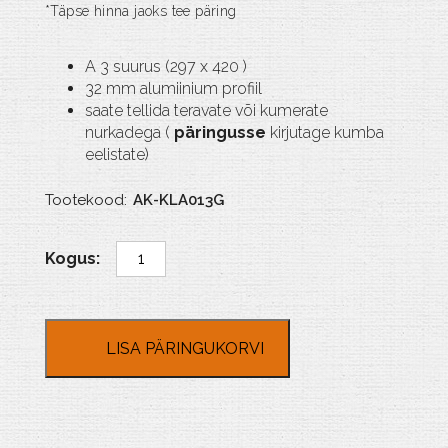
A 3 suurus (297 x 420 )
32 mm alumiinium profiil
saate tellida teravate või kumerate
nurkadega (
päringusse
kirjutage kumba
eelistate)
Tootekood:
AK-KLA013G
A
3
alumiinium
Klick
raam
LISA PÄRINGUKORVI
32
mm
kogus