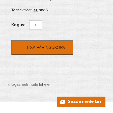
Tootekood:
53.0006
A
6
suuruses
plastikraam
kogus
LISA PÄRINGUKORVI
« Tagasi eelmisele lehele
Saada meile kiri