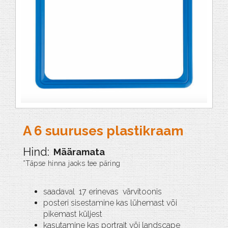
A 6 suuruses plastikraam
Määramata
saadaval 17 erinevas värvitoonis
posteri sisestamine kas lühemast või
pikemast küljest
kasutamine kas portrait või landscape