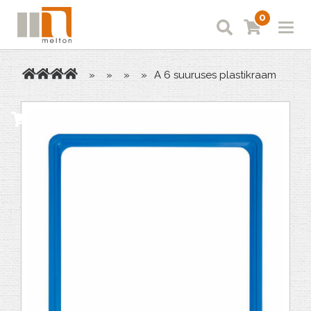
0
»
»
»
»
A 6 suuruses plastikraam