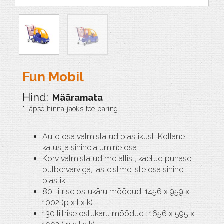
Fun Mobil
Määramata
Auto osa valmistatud plastikust. Kollane
katus ja sinine alumine osa
Korv valmistatud metallist, kaetud punase
pulbervärviga, lasteistme iste osa sinine
plastik.
80 liitrise ostukäru mõõdud: 1456 x 959 x
1002 (p x l x k)
130 liitrise ostukäru mõõdud : 1656 x 595 x