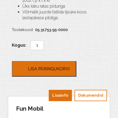
1002 ( p x l x k)
Üks käru ratas piduriga
Võimalik juurde tellida lipuke koos
lastepärase pildiga.
Tootekood:
05.31753.95-0000
Fun
Mobil
kogus
LISA PÄRINGUKORVI
Lisainfo
Dokumendid
Fun Mobil