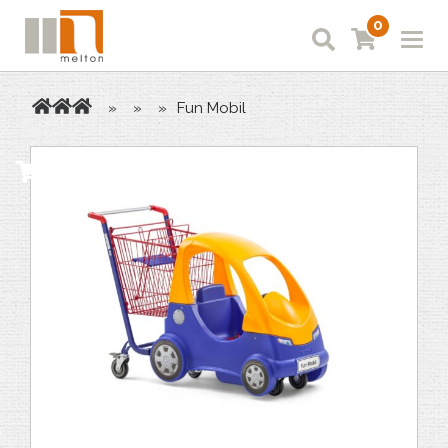
0
»
»
»
Fun Mobil