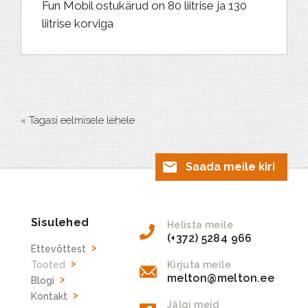
Fun Mobil ostukärud on 80 liitrise ja 130
liitrise korviga
« Tagasi eelmisele lehele
Saada meile kiri
Sisulehed
Helista meile
(+372) 5284 966
Ettevõttest
Tooted
Kirjuta meile
melton@melton.ee
Blogi
Kontakt
Jälgi meid