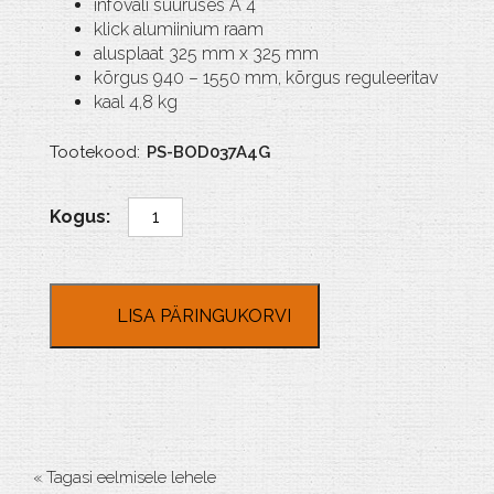
infoväli suuruses A 4
klick alumiinium raam
alusplaat 325 mm x 325 mm
kõrgus 940 – 1550 mm, kõrgus reguleeritav
kaal 4,8 kg
Tootekood:
PS-BOD037A4G
Infostend
A
4,
kõrgus
reguleeritav
LISA PÄRINGUKORVI
kogus
« Tagasi eelmisele lehele