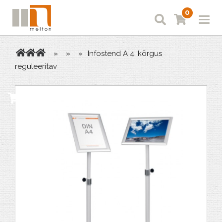
0
»
»
»
Infostend A 4, kõrgus
reguleeritav