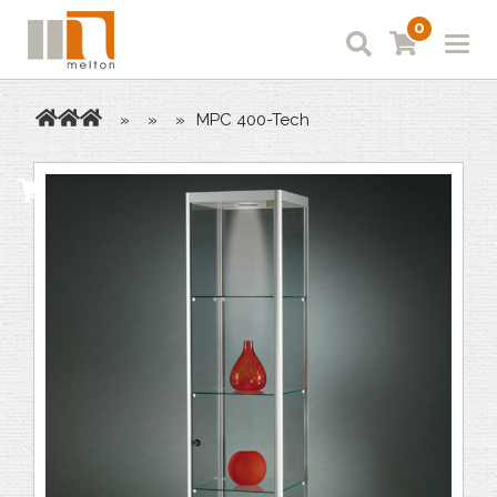
0
»
»
»
MPC 400-Tech