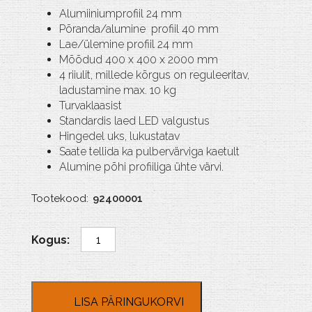
Alumiiniumprofiil 24 mm
Põranda/alumine profiil 40 mm
Lae/ülemine profiil 24 mm
Mõõdud 400 x 400 x 2000 mm
4 riiulit, millede kõrgus on reguleeritav,
ladustamine max. 10 kg
Turvaklaasist
Standardis laed LED valgustus
Hingedel uks, lukustatav
Saate tellida ka pulbervärviga kaetult
Alumine põhi profiiliga ühte värvi.
Tootekood:
92400001
MPC
400-
Tech
kogus
LISA PÄRINGUKORVI