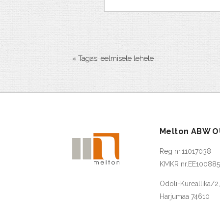
« Tagasi eelmisele lehele
Melton ABW O
Reg nr.11017038
KMKR nr.EE10088
Odoli-Kureallika/2
Harjumaa 74610