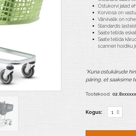
Ostukorvi jalad e
Korviosa on vastu
Värvivalik on rohe
Standardis lasteis
Saate tellida eska
Saate tellida kär
scanneri hoidiku 
*Kuna ostukärude hin
päring, et saaksime 
Tootekood:
02.8xxxxxx
Salsa
Eco
seeria
kogus