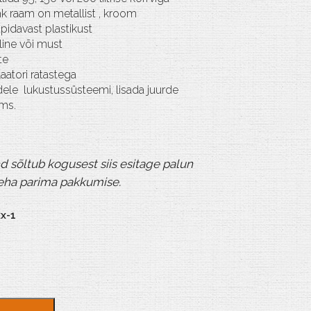
hk raam on metallist , kroom
pidavast plastikust
line või must
te
laatori ratastega
udele lukustussüsteemi, lisada juurde
jms.
d sõltub kogusest siis esitage palun
teha parima pakkumise.
x-1