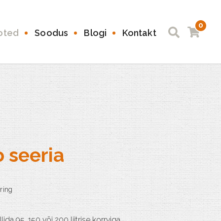
0
oted
Soodus
Blogi
Kontakt
o seeria
ida 95, 150 või 200 liitrise korrviga