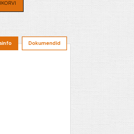
UKORVI
ainfo
Dokumendid