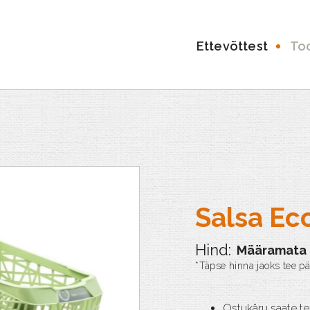
Ettevõttest
To
Salsa Ec
Määramata
Ostukäru saate tell