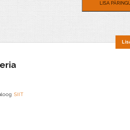
LISA PÄRING
Lis
eria
taloog
SIIT