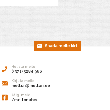
Saada meile kiri
Helista meile
(+372) 5284 966
Kirjuta meile
melton@melton.ee
Jälgi meid
/meltonabw