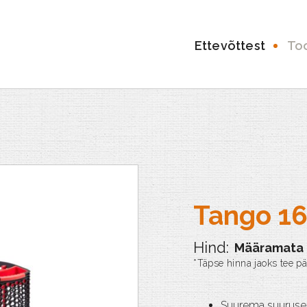
Ettevõttest
To
Tango 1
Määramata
Suurema suuruse