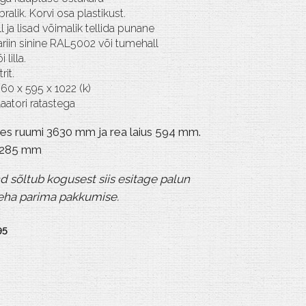
ralik. Korvi osa plastikust.
 ja lisad võimalik tellida punane
riin sinine RAL5002 või tumehall
lilla.
rit.
60 x 595 x 1022 (k)
laatori ratastega
ses ruumi 3630 mm ja rea laius 594 mm.
b 285 mm
d sõltub kogusest siis esitage palun
teha parima pakkumise.
95