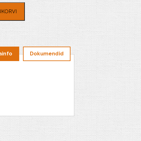
UKORVI
ainfo
Dokumendid