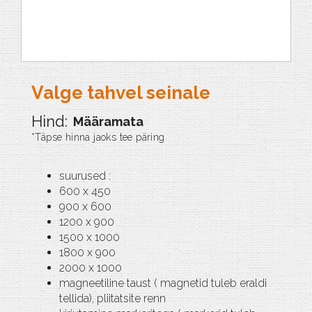
Valge tahvel seinale
Määramata
suurused :
600 x 450
900 x 600
1200 x 900
1500 x 1000
1800 x 900
2000 x 1000
magneetiline taust ( magnetid tuleb eraldi
tellida), pliitatsite renn