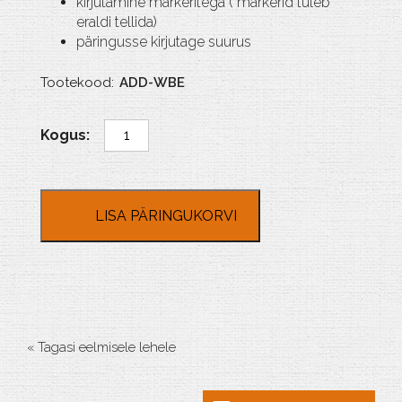
kirjutamine markeritega ( markerid tuleb
eraldi tellida)
päringusse kirjutage suurus
Tootekood:
ADD-WBE
Valge
tahvel
seinale
kogus
LISA PÄRINGUKORVI
« Tagasi eelmisele lehele