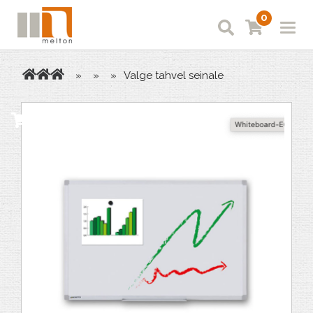
0
»
»
»
Valge tahvel seinale