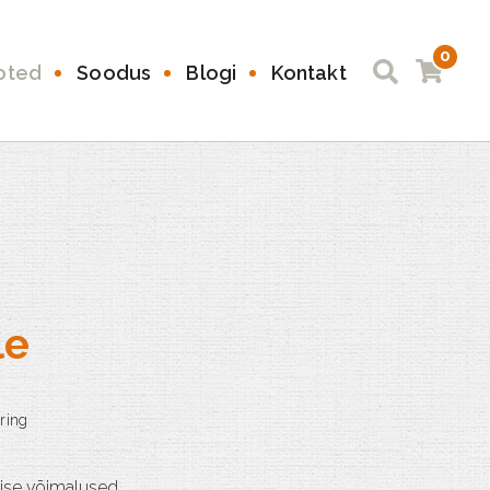
0
oted
Soodus
Blogi
Kontakt
le
ise võimalused