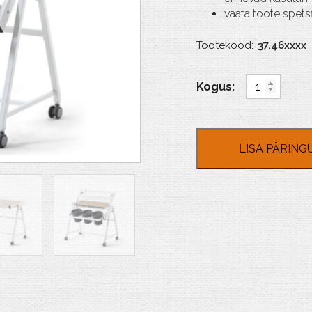
vaata toote spetsf
Tootekood:
37.46xxxx
Your
Table
kogus
LISA PÄRING