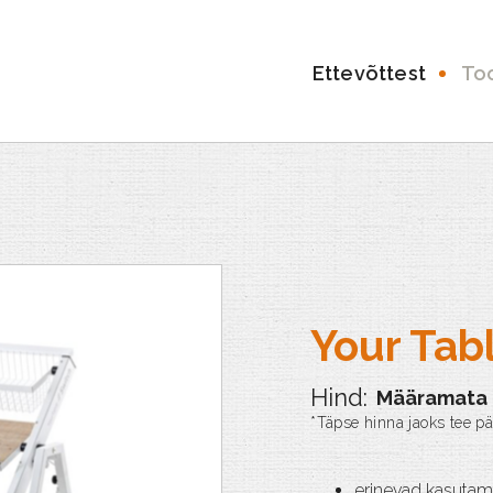
Ettevõttest
To
Your Tab
Määramata
erinevad kasutam