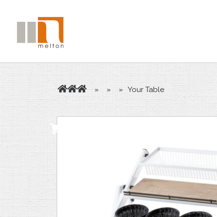
»
»
»
Your Table